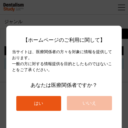
ジャンル
新
コンテンツ一覧
カテゴリ情報
規
【ホームページのご利用に関して】
登
録
並べ替え
当サイトは、医療関係者の方々を対象に情報を提供して
おります。
一般の方に対する情報提供を目的としたものではないこ
検索結果がありません
とをご了承ください。
あなたは医療関係者ですか？
いいえ
はい
© Club Media.,Ltd.