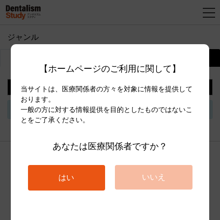
ジャンル
新
コンテンツ一覧
カテゴリ情報
規
【ホームページのご利用に関して】
登
録
並べ替え
当サイトは、医療関係者の方々を対象に情報を提供して
おります。
一般の方に対する情報提供を目的としたものではないこ
検索結果がありません
とをご了承ください。
あなたは医療関係者ですか？
いいえ
はい
© Club Media.,Ltd.