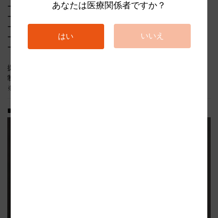
あなたは医療関係者ですか？
ーインプラント周囲組織の構造
ーインプラント埋入のガイドライン
ー各種組織造成材料の考え方
いいえ
はい
ー硬組織造成の基礎と臨床
ー軟組織造成の基礎と臨床
提供：株式会社DigiZ
制作＆配信：DentalismStudy
※2021年11月8日に実施されたライブ配信のアーカイブ動画です
■講師紹介