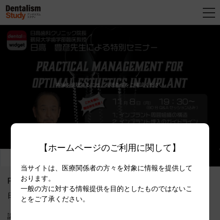
新
規
登
録
本編を視聴するには、視聴条件をご確認ください
【ホームページのご利用に関して】
動画情報
関連動画
当サイトは、医療関係者の方々を対象に情報を提供して
おります。
Practical Management for Optimal Esthetics in Implant
一般の方に対する情報提供を目的としたものではないこ
日高 豊彦先生によるウェブセミナーのアーカイブ配信です。
とをご了承ください。
講義内容